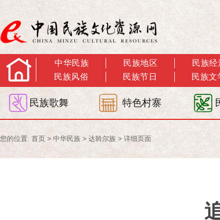
中华民族
民族地区
民族经
民族风俗
民族节日
民族文
民族歌舞
特色村寨
您的位置:
首页
>
中华民族
>
达斡尔族
> 详细页面