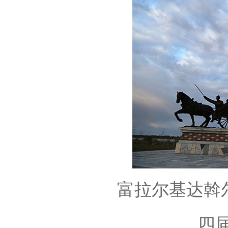
富拉尔基达斡尔
四