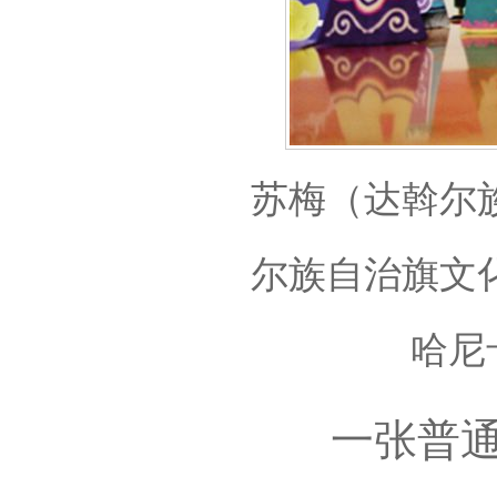
苏梅（达斡尔
尔族自治旗文
哈尼
一张普通的