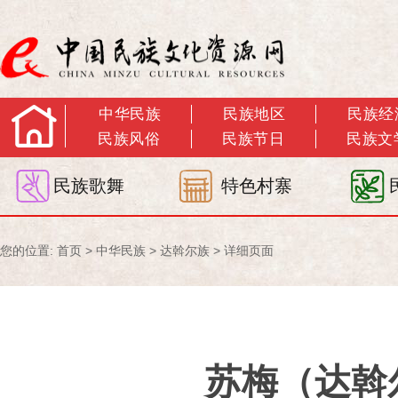
中华民族
民族地区
民族经
民族风俗
民族节日
民族文
民族歌舞
特色村寨
您的位置:
首页
>
中华民族
>
达斡尔族
> 详细页面
苏梅（达斡