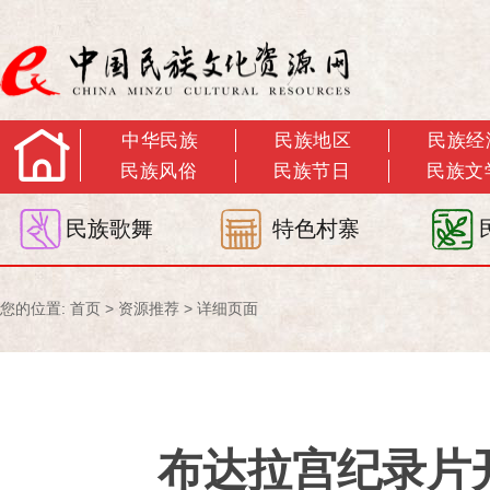
中华民族
民族地区
民族经
民族风俗
民族节日
民族文
民族歌舞
特色村寨
您的位置:
首页
>
资源推荐
> 详细页面
布达拉宫纪录片