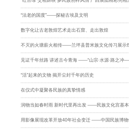
“红古绿”交相辉映 多民族别样风情 广西展团精彩亮
“法老的国度”——探秘古埃及文明
数字化让古老敦煌艺术走出石窟、走出敦煌
不灭的火塘薪火相传——兰坪县普米族文化传习展示
见证千年丝路 讲述古今青海 ——“山宗·水源·路之冲
“活”起来的文物 揭开尘封千年的历史
在仪式中凝聚各民族的真挚情感
润物当如春时雨 新时代里再出发 ——民族文化宫基
用影像展现改革开放40年社会变迁 ——中国民族博物