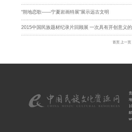
“朔地恋歌——宁夏岩画特展”展示远古文明
2015中国民族题材纪录片回顾展 一次具有开创意义
首页
上一页
1
邮
w