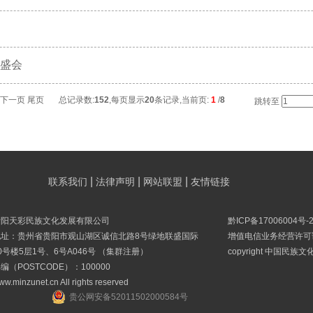
的盛会
下一页
尾页
总记录数:
152
,每页显示
20
条记录,当前页:
1
/
8
跳转至
|
|
|
联系我们
法律声明
网站联盟
友情链接
贵阳天彩民族文化发展有限公司
黔ICP备17006004号-
地址：贵州省贵阳市观山湖区诚信北路8号绿地联盛国际
增值电信业务经营许可证B
0号楼5层1号、6号A046号 （集群注册）
copyright 中国民族
编（POSTCODE）：100000
ww.minzunet.cn All rights reserved
贵公网安备52011502000584号