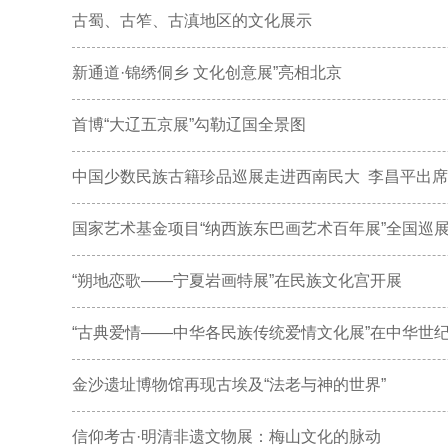
古蜀、古笮、古滇地区的文化展示
新通道·锦绣侗乡 文化创意展”亮相北京
首博“大辽五京展”勾勒辽国全景图
中国少数民族古籍珍品巡展走进西南民大 李昌平出
国家艺术基金项目“纳西族东巴画艺术百年展”全国巡
“朔地恋歌——宁夏岩画特展”在民族文化宫开展
“古典爱情——中华各民族传统爱情文化展”在中华世
金沙遗址博物馆再现古埃及“法老与神的世界”
信仰考古·明清非遗文物展：梅山文化的脉动