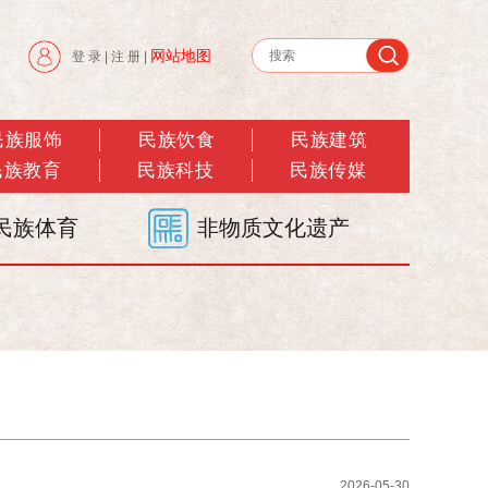
网站地图
登 录
|
注 册
|
民族服饰
民族饮食
民族建筑
民族教育
民族科技
民族传媒
民族体育
非物质文化遗产
2026-05-30