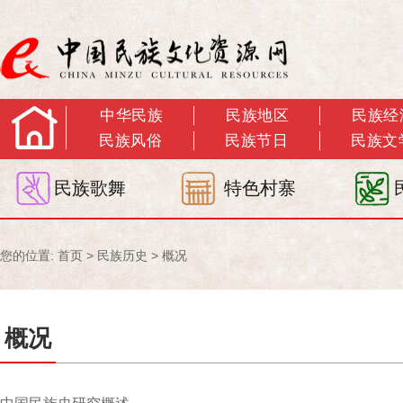
中华民族
民族地区
民族经
民族风俗
民族节日
民族文
民族歌舞
特色村寨
您的位置:
首页
>
民族历史
>
概况
概况