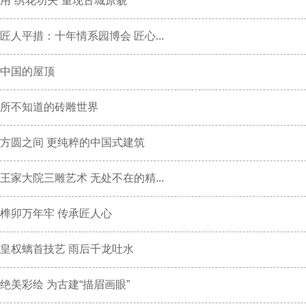
用“绣花功夫”重现古城原貌
匠人平措：十年情系园博会 匠心...
中国的屋顶
所不知道的砖雕世界
方圆之间 更纯粹的中国式建筑
王家大院三雕艺术 无处不在的精...
榫卯万年牢 传承匠人心
皇权螭首技艺 雨后千龙吐水
绝美彩绘 为古建“描眉画眼”