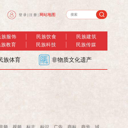
网站地图
登 录
|
注 册
|
民族服饰
民族饮食
民族建筑
民族教育
民族科技
民族传媒
民族体育
非物质文化遗产
音频、视频、标志、标识、广告、商标、商号、域