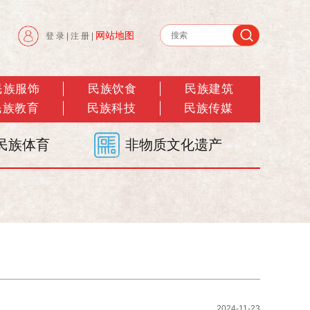
网站地图
登 录
|
注 册
|
民族服饰
民族饮食
民族建筑
民族教育
民族科技
民族传媒
民族体育
非物质文化遗产
2024-11-23