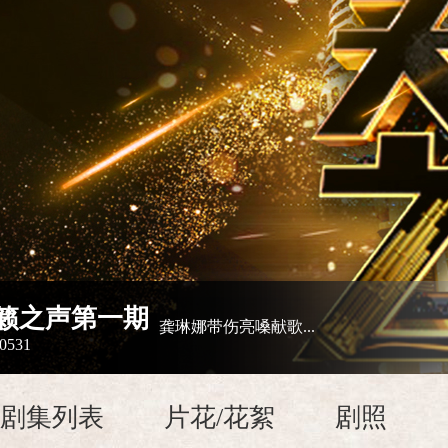
籁之声第一期
龚琳娜带伤亮嗓献歌...
0531
剧集列表
片花/花絮
剧照