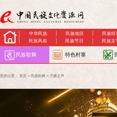
中华民族
民族地区
民族经
民族风俗
民族节日
民族文
民族歌舞
特色村寨
您的位置：
首页
>
民族歌舞
>
天籁之声