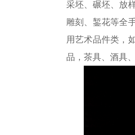
采坯、碾坯、放
雕刻、錾花等全
用艺术品件类，
品，茶具、酒具