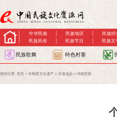
中华民族
民族地区
民族经
民族风俗
民族节日
民族文
民族歌舞
特色村寨
您的位置:
首页
>
非物质文化遗产
>
非遗成品
> 详细页面