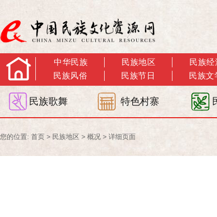
中华民族
民族地区
民族经
民族风俗
民族节日
民族文
民族歌舞
特色村寨
您的位置:
首页
>
民族地区
>
概况
> 详细页面