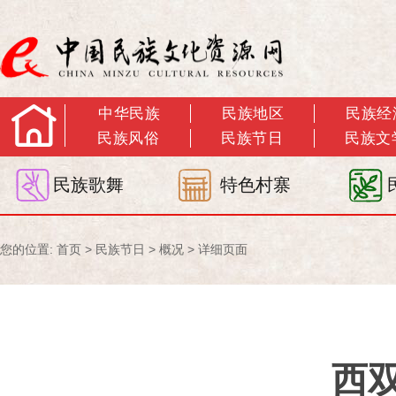
中华民族
民族地区
民族经
民族风俗
民族节日
民族文
民族歌舞
特色村寨
您的位置:
首页
>
民族节日
>
概况
> 详细页面
西