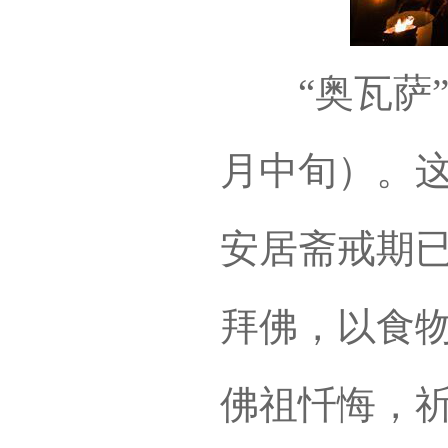
“奥瓦萨”时
月中旬）。这
安居斋戒期
拜佛，以食
佛祖忏悔，