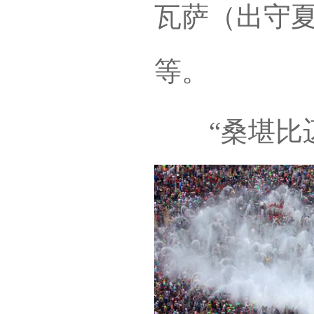
瓦萨（出守
等。
“桑堪比迈