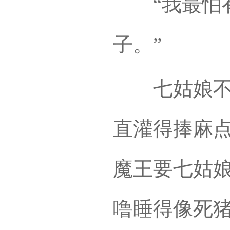
“我最怕有
子。”
七姑娘不露
直灌得捧麻
魔王要七姑
噜睡得像死