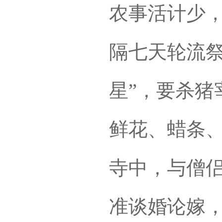
农事活计少
隔七天轮流祭
星”，要杀猪
鲜花、蜡条
寺中，与僧
准谈婚论嫁