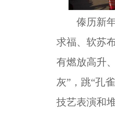
傣历新年节
求福、软苏
有燃放高升、
灰”，跳“孔
技艺表演和