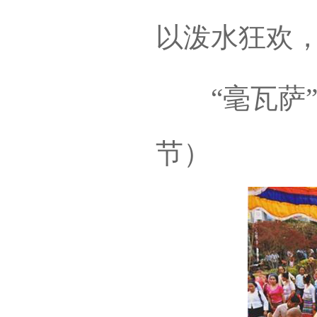
以泼水狂欢
“毫瓦萨”
节）