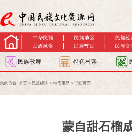
中华民族
民族地区
民族经
民族风俗
民族节日
民族文
民族歌舞
特色村寨
您的位置:
首页
>
民族经济
>
特需用品
> 详细页面
蒙自甜石榴