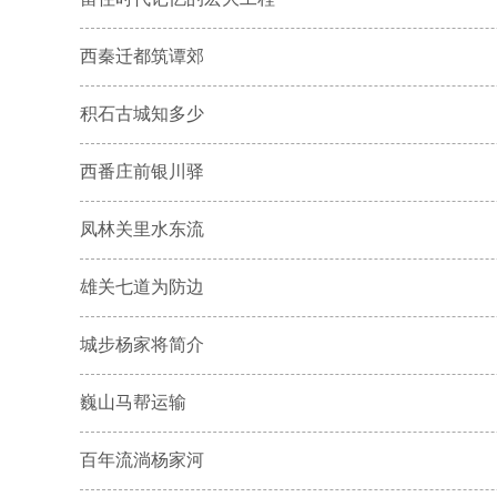
西秦迁都筑谭郊
积石古城知多少
西番庄前银川驿
凤林关里水东流
雄关七道为防边
城步杨家将简介
巍山马帮运输
百年流淌杨家河