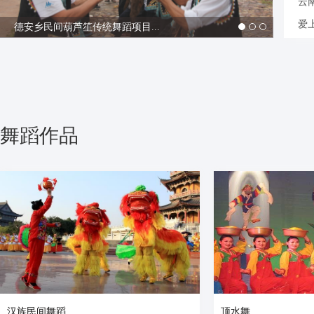
云
爱
德安乡民间葫芦笙传统舞蹈项目...
舞蹈作品
汉族民间舞蹈
顶水舞