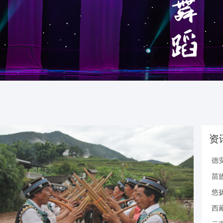
资
德
苗
悠