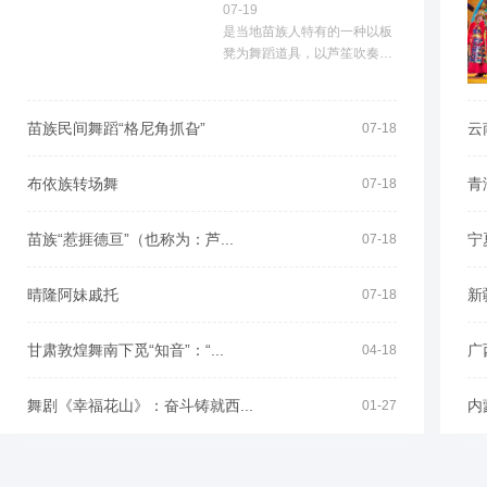
07-19
是当地苗族人特有的一种以板
凳为舞蹈道具，以芦笙吹奏为
伴奏的民族民间舞蹈。
苗族民间舞蹈“格尼角抓旮”
云
07-18
布依族转场舞
青
07-18
苗族“惹捱德亘”（也称为：芦...
宁
07-18
晴隆阿妹戚托
新
07-18
甘肃敦煌舞南下觅“知音”：“...
广
04-18
舞剧《幸福花山》：奋斗铸就西...
内
01-27