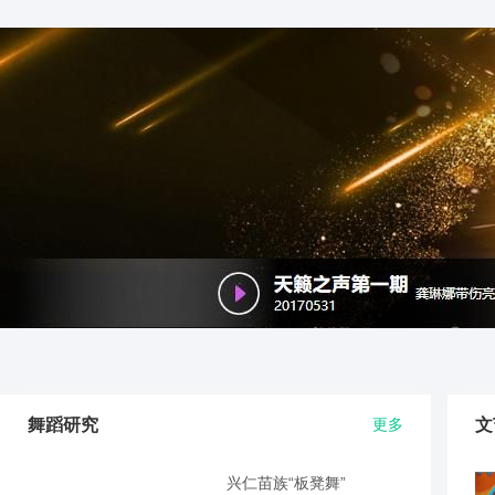
舞蹈研究
更多
文
兴仁苗族“板凳舞”