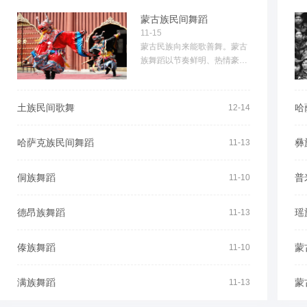
蒙古族民间舞蹈
11-15
蒙古民族向来能歌善舞。蒙古
族舞蹈以节奏鲜明、热情豪爽
为主要特点。蒙古族女性舞蹈
多节奏明快，舞步轻巧，...
土族民间歌舞
哈
12-14
哈萨克族民间舞蹈
彝
11-13
侗族舞蹈
普
11-10
德昂族舞蹈
瑶
11-13
傣族舞蹈
蒙
11-10
满族舞蹈
蒙
11-13