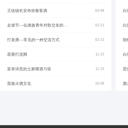
王佑镇长安布依敬客酒
白
03-08
走坡节---仫佬族青年对歌交友的...
白
02-21
打老庚---常见的一种交谊方式
朝
02-21
苗寨打泥脚
白
11-15
富有诗意的土家咂酒习俗
思
11-15
苗族火塘文化
惠
10-08