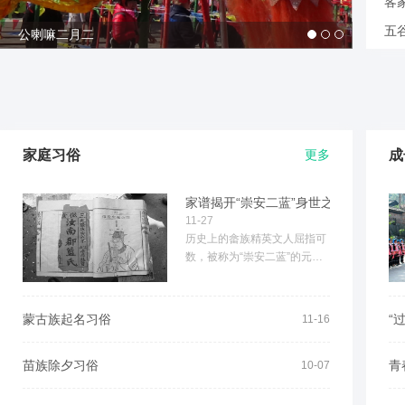
客
五
公喇嘛二月二
家庭习俗
更多
成
家谱揭开“崇安二蓝”身世之谜
11-27
历史上的畲族精英文人屈指可
数，被称为“崇安二蓝”的元末
明初著名文人蓝仁（号山）、
蓝智（号涧）是其中的...
蒙古族起名习俗
“
11-16
苗族除夕习俗
青
10-07