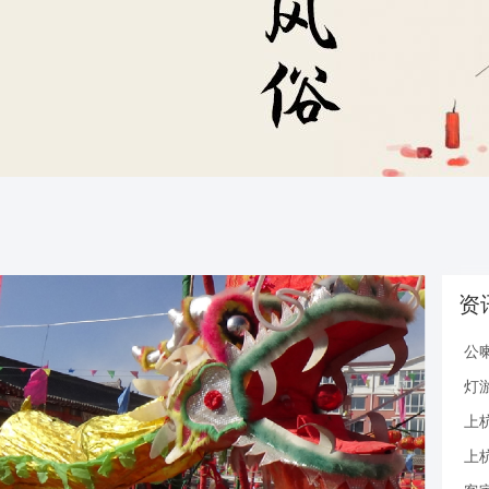
资
公
灯
上
上