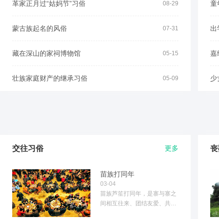
革家正月过“姑妈节”习俗
童
08-29
蒙古族起名的风俗
出
07-31
藏在深山的家祠博物馆
嘉
05-15
壮族家庭财产的继承习俗
少
05-09
交往习俗
更多
丧
苗族打同年
03-04
苗族芦笙打同年，是寨与寨之
间相互往来、团结友爱、共同
联欢的一项有趣活动。